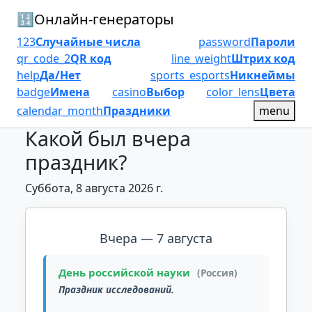
🔢
Онлайн-генераторы
123
Случайные числа
password
Пароли
qr_code_2
QR код
line_weight
Штрих код
help
Да/Нет
sports_esports
Никнеймы
badge
Имена
casino
Выбор
color_lens
Цвета
calendar_month
Праздники
menu
Какой был вчера
праздник?
Суббота, 8 августа 2026 г.
Вчера — 7 августа
День российской науки
(Россия)
Праздник исследований.